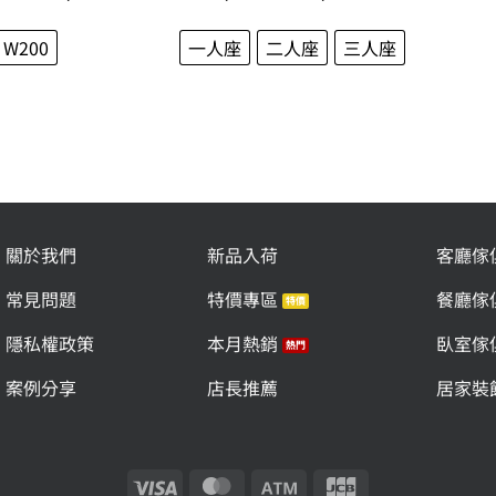
格
格
範
範
圍：
圍：
W200
一人座
二人座
三人座
NT$19,800
NT$24,000
到
到
NT$25,800
NT$48,000
關於我們
新品入荷
客廳傢
常見問題
特價專區
餐廳傢
隱私權政策
本月熱銷
臥室傢
案例分享
店長推薦
居家裝
Visa
MasterCard
Atm
JCB