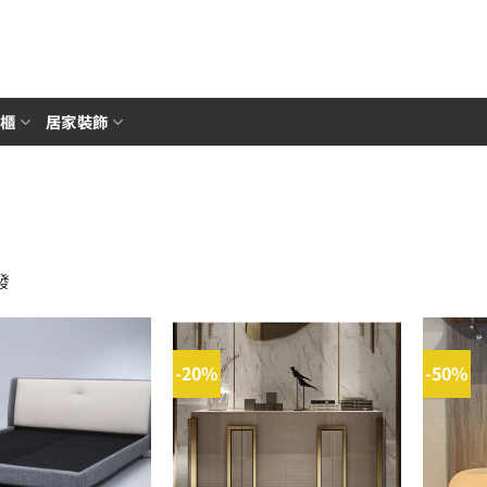
櫥櫃
居家裝飾
發
-20%
-50%