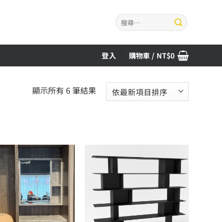
搜
尋
關
鍵
登入
購物車 /
NT$
0
字:
依
顯示所有 6 筆結果
最
新
項
目
排
序