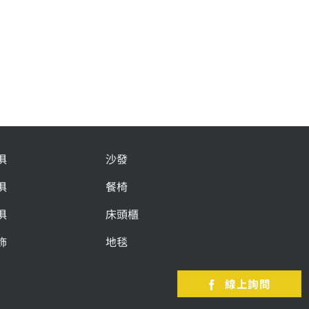
俱
沙發
俱
餐椅
俱
床頭櫃
飾
地毯
線上詢問