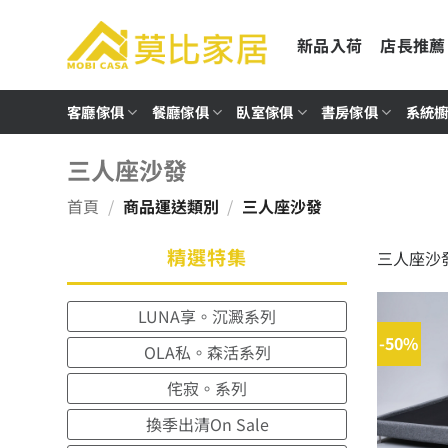
Skip
to
新品入荷
店長推薦
content
客廳傢俱
餐廳傢俱
臥室傢俱
書房傢俱
系統
三人座沙發
首頁
/
商品運送類別
/
三人座沙發
精選特集
三人座沙
LUNA享。沉澱系列
-50%
OLA私。森活系列
侘寂。系列
換季出清On Sale