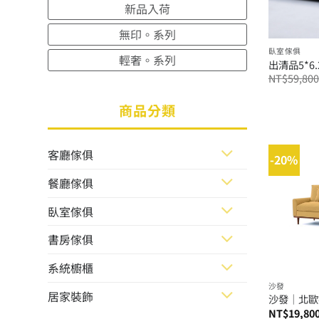
新品入荷
無印。系列
臥室傢俱
輕奢。系列
出清品5*6
NT$
59,800
商品分類
客廳傢俱
-20%
餐廳傢俱
臥室傢俱
書房傢俱
系統櫥櫃
沙發
居家裝飾
沙發│北歐
NT$
19,80