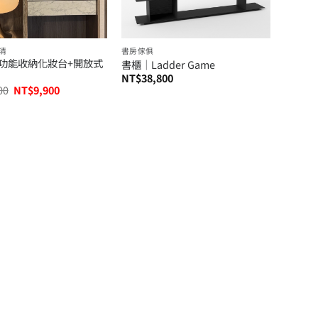
清
書房傢俱
功能收納化妝台+開放式
書櫃│Ladder Game
NT$
38,800
原
目
00
NT$
9,900
始
前
價
價
格：
格：
NT$19,800。
NT$9,900。