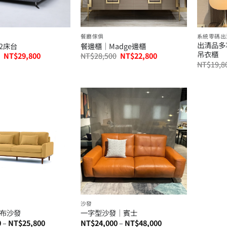
餐廳傢俱
系統零碼出
出清品多
.2床台
餐邊櫃│Madge邊櫃
吊衣櫃
原
目
原
目
NT$
29,800
NT$
28,500
NT$
22,800
始
前
始
前
NT$
19,8
價
價
價
價
格：
格：
格：
格：
NT$59,800。
NT$29,800。
NT$28,500。
NT$22,800。
沙發
布沙發
一字型沙發│賓士
價
價
0
–
NT$
25,800
NT$
24,000
–
NT$
48,000