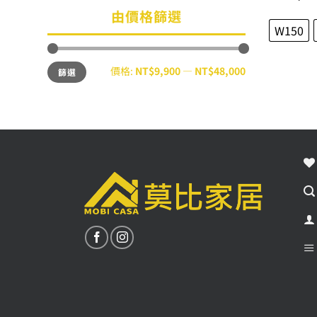
由價格篩選
W150
最
最
價格:
NT$9,900
—
NT$48,000
篩選
低
高
價
價
格
格