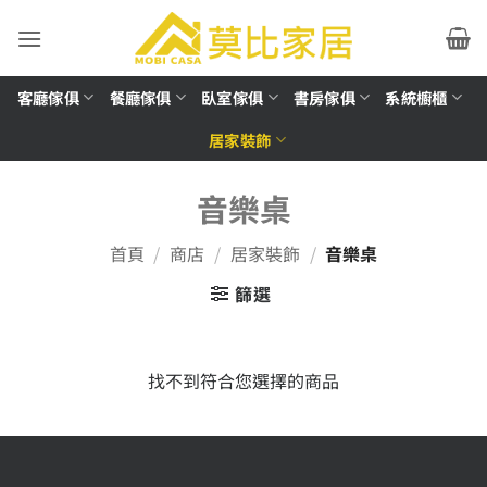
Skip
to
content
客廳傢俱
餐廳傢俱
臥室傢俱
書房傢俱
系統櫥櫃
居家裝飾
音樂桌
首頁
/
商店
/
居家裝飾
/
音樂桌
篩選
找不到符合您選擇的商品