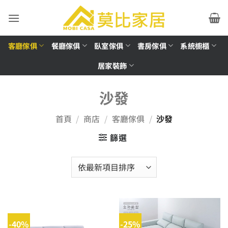
Skip
to
content
客廳傢俱
餐廳傢俱
臥室傢俱
書房傢俱
系統櫥櫃
居家裝飾
沙發
首頁
/
商店
/
客廳傢俱
/
沙發
篩選
-40%
-25%