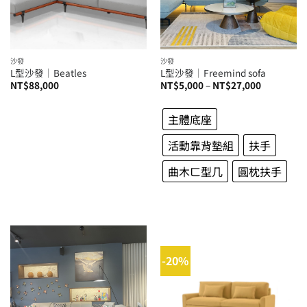
沙發
沙發
L型沙發│Beatles
L型沙發│Freemind sofa
價
NT$
88,000
NT$
5,000
–
NT$
27,000
格
範
圍：
主體底座
NT$5,000
到
NT$27,00
活動靠背墊組
扶手
曲木ㄈ型几
圓枕扶手
-20%