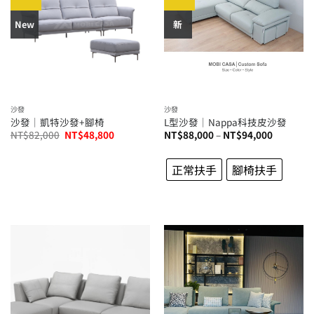
New
新
沙發
沙發
沙發│凱特沙發+腳椅
L型沙發│Nappa科技皮沙發
原
目
價
NT$
82,000
NT$
48,800
NT$
88,000
–
NT$
94,000
始
前
格
價
價
範
格：
格：
圍：
正常扶手
腳椅扶手
NT$82,000。
NT$48,800。
NT$88,0
到
NT$94,0