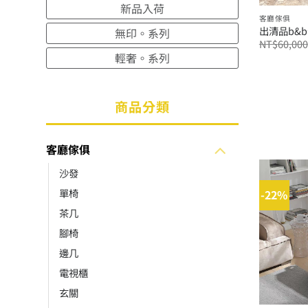
新品入荷
客廳傢俱
出清品b&
無印。系列
NT$
60,000
輕奢。系列
商品分類
客廳傢俱
沙發
單椅
-22%
茶几
腳椅
邊几
電視櫃
玄關