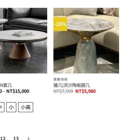
-20%
客廳傢俱
ON套几
邊几|流沙陶板圓几
價
原
目
0
–
NT$
15,000
NT$
7,500
NT$
5,980
格
始
前
範
價
價
圍：
格：
格：
中
小
小高
NT$8,500
NT$7,500。
NT$5,980。
到
NT$15,000
12
13