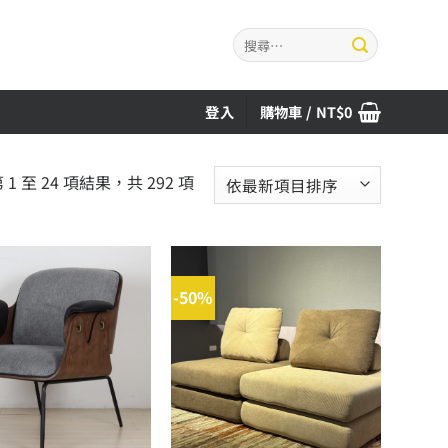
搜
尋
關
鍵
登入
購物車 /
NT$
0
字:
依
1 至 24 項結果，共 292 項
最
新
項
目
-50%
排
序