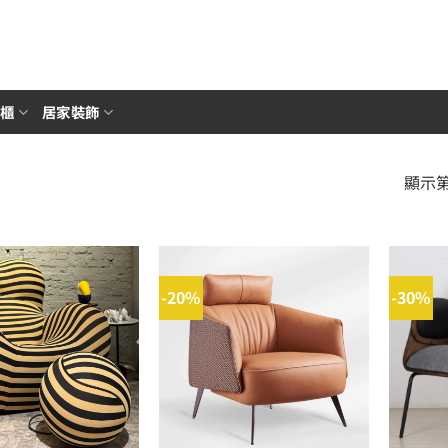
櫥櫃
居家裝飾
顯示第 
-20%
-30%