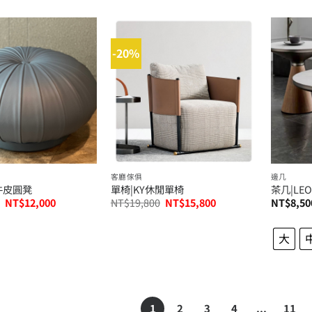
-20%
客廳傢俱
邊几
牛皮圓凳
單椅|KY休閒單椅
茶几|LE
原
目
原
目
NT$
12,000
NT$
19,800
NT$
15,800
NT$
8,50
始
前
始
前
價
價
價
價
格：
格：
格：
格：
大
NT$15,000。
NT$12,000。
NT$19,800。
NT$15,800。
1
2
3
4
...
11