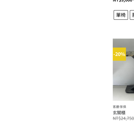
單椅
-20%
客廳傢俱
玄關櫃
NT$
24,750