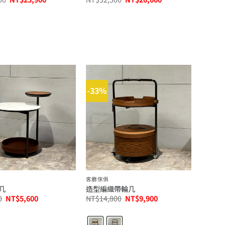
始
前
始
前
價
價
價
價
格：
格：
格：
格：
NT$32,800。
NT$25,900。
NT$32,500。
NT$26,000。
-33%
客廳傢俱
几
造型編織帶輪几
原
目
原
目
0
NT$
5,600
NT$
14,800
NT$
9,900
始
前
始
前
價
價
價
價
格：
格：
格：
格：