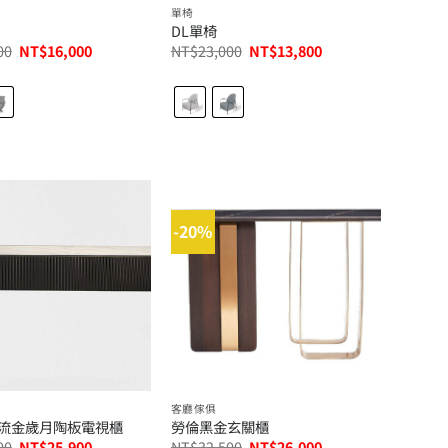
單椅
DL單椅
原
目
原
目
00
NT$
16,000
NT$
23,000
NT$
13,800
始
前
始
前
價
價
價
價
格：
格：
格：
格：
NT$26,800。
NT$16,000。
NT$23,000。
NT$13,800。
-20%
客廳傢俱
流金歲月陶板電視櫃
勞倫黑金玄關櫃
原
目
原
目
00
NT$
25,900
NT$
32,500
NT$
26,000