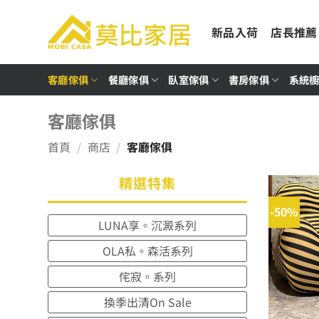
Skip
to
新品入荷
店長推薦
content
客廳傢俱
餐廳傢俱
臥室傢俱
書房傢俱
系統
客廳傢俱
首頁
/
商店
/
客廳傢俱
精選特集
-50%
LUNA享。沉澱系列
OLA私。森活系列
侘寂。系列
換季出清On Sale