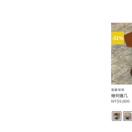
-31%
客廳傢俱
幾何邊几
NT$
9,800