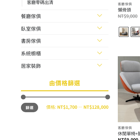
客廳零碼出清
客廳傢俱
懶骨頭
餐廳傢俱
NT$
9,000
臥室傢俱
書房傢俱
系統櫥櫃
居家裝飾
由價格篩選
最
最
價格:
NT$1,700
—
NT$128,000
篩選
低
高
價
價
格
格
客廳傢俱
休閒單椅+
NT$
9,000