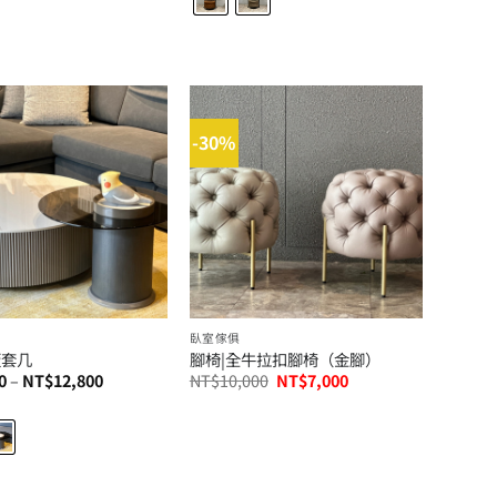
NT$8,000。
NT$5,600。
NT$14,800。
NT$9,900。
-30%
臥室傢俱
板套几
腳椅|全牛拉扣腳椅（金腳）
價
原
目
0
–
NT$
12,800
NT$
10,000
NT$
7,000
格
始
前
範
價
價
圍：
格：
格：
NT$6,900
NT$10,000。
NT$7,000。
到
NT$12,800