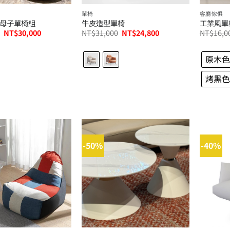
單椅
客廳傢俱
b母子單椅組
牛皮造型單椅
工業風單
原
目
原
目
NT$
30,000
NT$
31,000
NT$
24,800
NT$
16,0
始
前
始
前
價
價
價
價
格：
格：
格：
格：
原木色
NT$60,000。
NT$30,000。
NT$31,000。
NT$24,800。
烤黑色
-50%
-40%