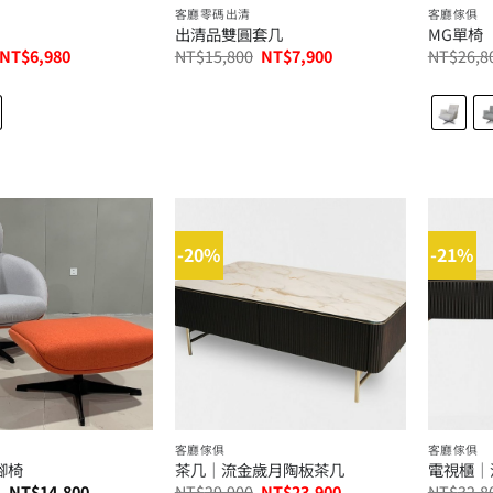
客廳零碼出清
客廳傢俱
出清品雙圓套几
MG單椅
原
目
原
目
NT$
6,980
NT$
15,800
NT$
7,900
NT$
26,8
始
前
始
前
價
價
價
價
格：
格：
格：
格：
NT$9,000。
NT$6,980。
NT$15,800。
NT$7,900。
-20%
-21%
客廳傢俱
客廳傢俱
腳椅
茶几│流金歲月陶板茶几
電視櫃│
價
原
目
–
NT$
14,800
NT$
29,900
NT$
23,900
NT$
32,8