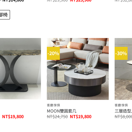
格
始
前
範
價
價
圍：
格：
格：
腳椅
NT$9,000
NT$29,900。
NT$23,900。
到
NT$14,800
-20%
-30%
客廳傢俱
客廳傢俱
MOON雙圓套几
三層造型
原
目
原
目
NT$
19,800
NT$
24,750
NT$
19,800
NT$
8,00
始
前
始
前
價
價
價
價
格：
格：
格：
格：