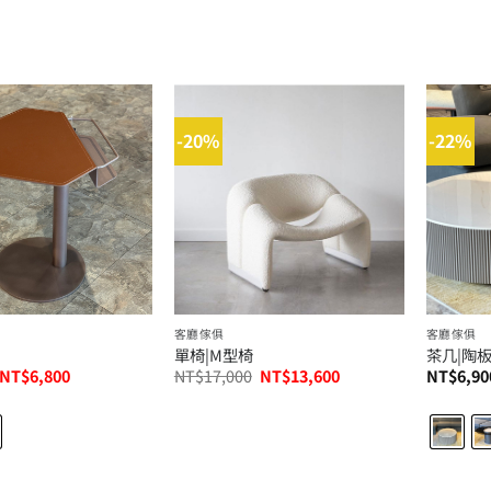
NT$24,750。
NT$19,800。
NT$24,750。
NT$19,800。
-20%
-22%
客廳傢俱
客廳傢俱
單椅|M型椅
茶几|陶
原
目
原
目
NT$
6,800
NT$
17,000
NT$
13,600
NT$
6,90
始
前
始
前
價
價
價
價
格：
格：
格：
格：
NT$9,800。
NT$6,800。
NT$17,000。
NT$13,600。