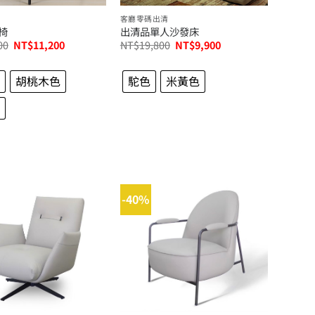
客廳零碼出清
椅
出清品單人沙發床
原
目
原
目
00
NT$
11,200
NT$
19,800
NT$
9,900
始
前
始
前
價
價
價
價
格：
格：
格：
格：
胡桃木色
駝色
米黃色
NT$16,000。
NT$11,200。
NT$19,800。
NT$9,900。
-40%