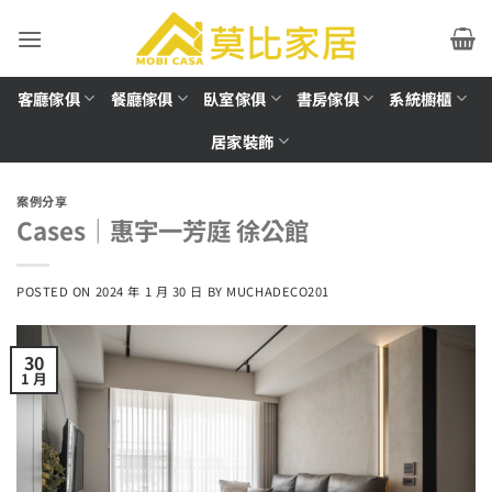
Skip
to
content
客廳傢俱
餐廳傢俱
臥室傢俱
書房傢俱
系統櫥櫃
居家裝飾
案例分享
Cases│惠宇一芳庭 徐公館
POSTED ON
2024 年 1 月 30 日
BY
MUCHADECO201
30
1 月