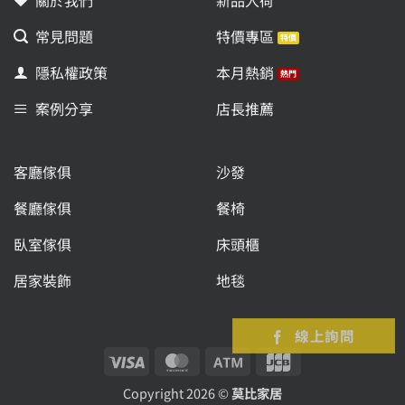
常見問題
特價專區
隱私權政策
本月熱銷
案例分享
店長推薦
客廳傢俱
沙發
餐廳傢俱
餐椅
臥室傢俱
床頭櫃
居家裝飾
地毯
線上詢問
Visa
MasterCard
Atm
JCB
Copyright 2026 ©
莫比家居