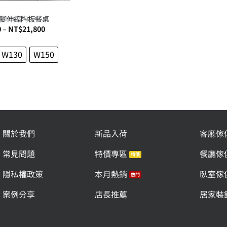
腳伸縮陶板餐桌
價
0
–
NT$
21,800
格
範
圍：
W130
W150
NT$18,800
到
NT$21,800
關於我們
新品入荷
客廳傢
常見問題
特價專區
餐廳傢
隱私權政策
本月熱銷
臥室傢
案例分享
店長推薦
居家裝