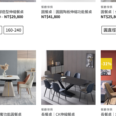
餐廳傢俱
餐廳傢俱
腳造型伸縮餐桌
圓餐桌│圓圓陶板伸縮功能餐桌
圓餐桌│
價
0
–
NT$
29,800
NT$
41,800
NT$
25,8
格
範
圍：
160-240
圓直徑
NT$26,800
到
NT$29,800
-31%
餐廳傢俱
餐廳傢俱
奢功能圓餐桌
長餐桌│CK伸縮餐桌
長餐桌│