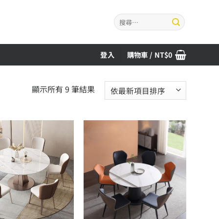
搜
尋
關
鍵
登入
購物車 /
NT$
0
字:
依
顯示所有 9 筆結果
最
新
項
目
排
序