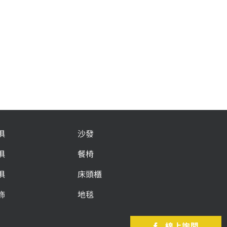
俱
沙發
俱
餐椅
俱
床頭櫃
飾
地毯
線上詢問