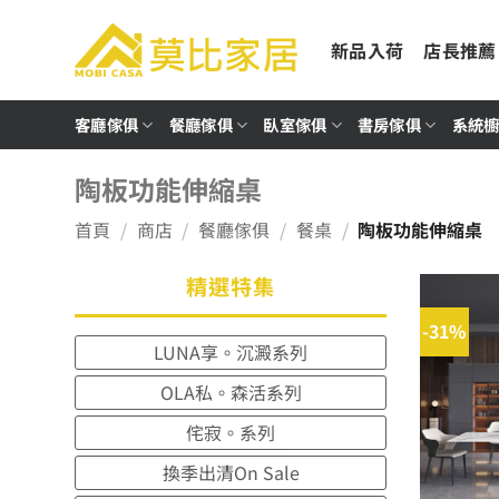
Skip
to
新品入荷
店長推薦
content
客廳傢俱
餐廳傢俱
臥室傢俱
書房傢俱
系統
陶板功能伸縮桌
首頁
/
商店
/
餐廳傢俱
/
餐桌
/
陶板功能伸縮桌
精選特集
-31%
LUNA享。沉澱系列
OLA私。森活系列
侘寂。系列
換季出清On Sale