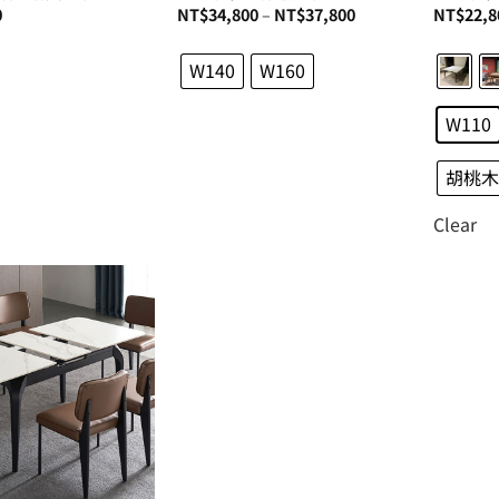
價
0
NT$
34,800
–
NT$
37,800
NT$
22,8
格
範
圍：
W140
W160
NT$34,800
到
NT$37,800
W110
胡桃木
Clear