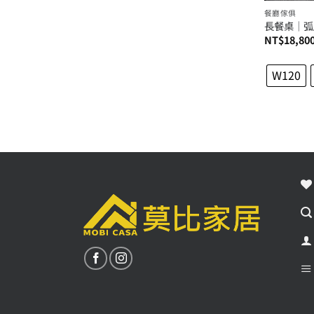
餐廳傢俱
長餐桌│弧
NT$
18,80
W120