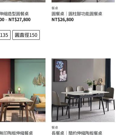
餐桌
伸縮造型圓餐桌
圓餐桌│圓柱腳功能圓餐桌
價
00
–
NT$
27,800
NT$
26,800
格
範
圍：
135
圓直徑150
NT$25,800
到
NT$27,800
餐桌
無印陶板伸縮餐桌
長餐桌│簡約伸縮陶板餐桌