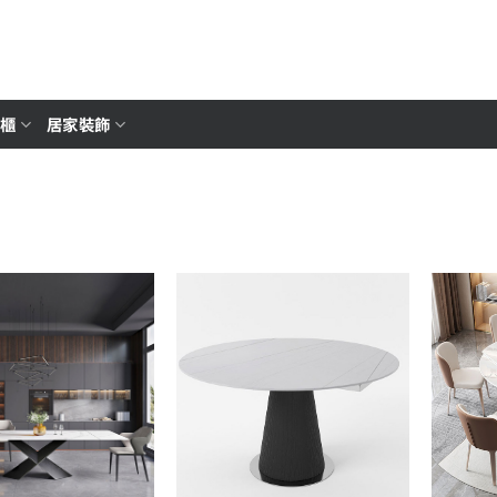
櫥櫃
居家裝飾