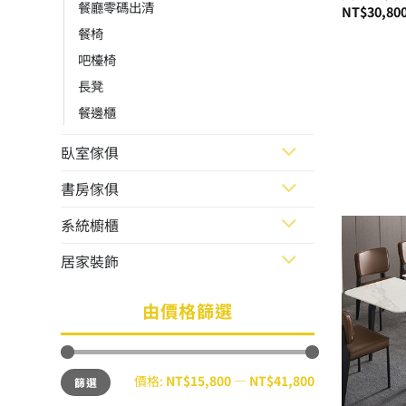
餐廳零碼出清
NT$
30,80
餐椅
吧檯椅
長凳
餐邊櫃
臥室傢俱
書房傢俱
系統櫥櫃
居家裝飾
由價格篩選
最
最
價格:
NT$15,800
—
NT$41,800
篩選
低
高
價
價
格
格