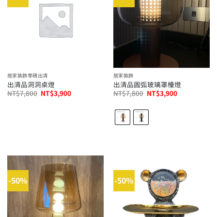
居家裝飾零碼出清
居家裝飾
出清品洞洞桌燈
出清品圓弧玻璃罩檯燈
原
目
原
目
NT$
7,800
NT$
3,900
NT$
7,800
NT$
3,900
始
前
始
前
價
價
價
價
格：
格：
格：
格：
NT$7,800。
NT$3,900。
NT$7,800。
NT$3,900。
-50%
-50%