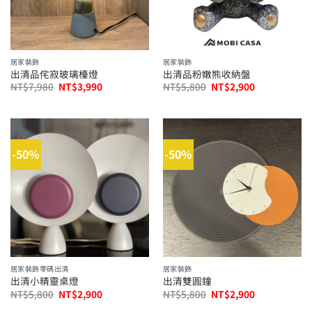
居家裝飾
居家裝飾
出清品侘寂玻璃檯燈
出清品粉嫩熊收納盤
原
目
原
目
NT$
7,980
NT$
3,990
NT$
5,800
NT$
2,900
始
前
始
前
價
價
價
價
格：
格：
格：
格：
NT$7,980。
NT$3,990。
NT$5,800。
NT$2,900。
-50%
-50%
居家裝飾零碼出清
居家裝飾
出清小精靈桌燈
出清雙圓鐘
原
目
原
目
NT$
5,800
NT$
2,900
NT$
5,800
NT$
2,900
始
前
始
前
價
價
價
價