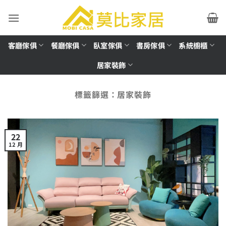
Skip
to
content
客廳傢俱
餐廳傢俱
臥室傢俱
書房傢俱
系統櫥櫃
居家裝飾
標籤篩選：
居家裝飾
22
12 月