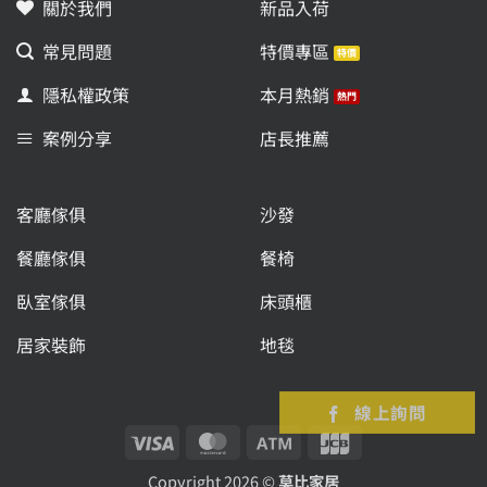
關於我們
新品入荷
常見問題
特價專區
隱私權政策
本月熱銷
案例分享
店長推薦
客廳傢俱
沙發
餐廳傢俱
餐椅
臥室傢俱
床頭櫃
居家裝飾
地毯
線上詢問
Visa
MasterCard
Atm
JCB
Copyright 2026 ©
莫比家居