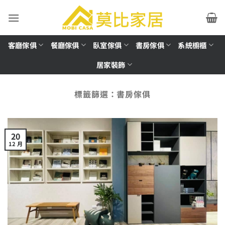
Skip
to
content
客廳傢俱
餐廳傢俱
臥室傢俱
書房傢俱
系統櫥櫃
居家裝飾
標籤篩選：
書房傢俱
20
12 月